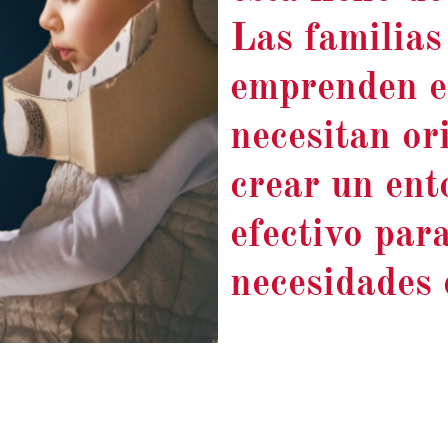
Las familias
emprenden e
necesitan or
crear un ent
efectivo para
necesidades 